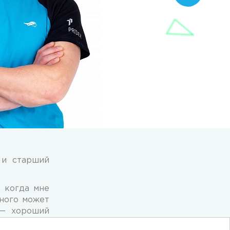
 и старший
, когда мне
много может
 — хороший
ием (кроме