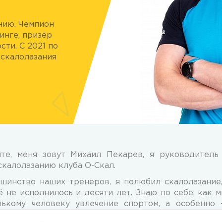
нию. Чемпион
инге, призёр
сти. С 2021 по
скалолазания
йте, меня зовут Михаил Пекарев, я руководитель
скалолазанию клуба О-Скал.
шинство наших тренеров, я полюбил скалолазание
 не исполнилось и десяти лет. Знаю по себе, как 
нькому человеку увлечение спортом, а особенно
ренер по скалолазанию. Вторым своим призван